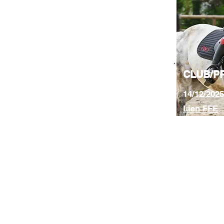
CLUB/P
14/12/2025
Lien FFE